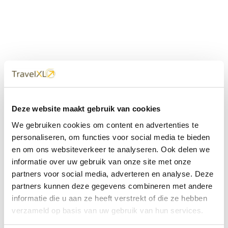
Uw
TravelXL
Reisbureau is altijd
Deze website maakt gebruik van cookies
dichtbij
We gebruiken cookies om content en advertenties te
Met 60+ verkooppunten in Nederland en België staan wij
personaliseren, om functies voor social media te bieden
met onze XL Travelcenters, mobiele reisadviseurs van
en om ons websiteverkeer te analyseren. Ook delen we
TravelXL@Home en deze website altijd voor uw vakantie
klaar.
informatie over uw gebruik van onze site met onze
partners voor social media, adverteren en analyse. Deze
• Ontzorgen van A-Z • Onafhankelijk advies • Maatwerk •
partners kunnen deze gegevens combineren met andere
Bespaar tijd en stress
informatie die u aan ze heeft verstrekt of die ze hebben
verzameld op basis van uw gebruik van hun services.
TravelXL
reisbureau's