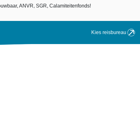
an
uwbaar, ANVR, SGR, Calamiteitenfonds!
Kies reisbureau