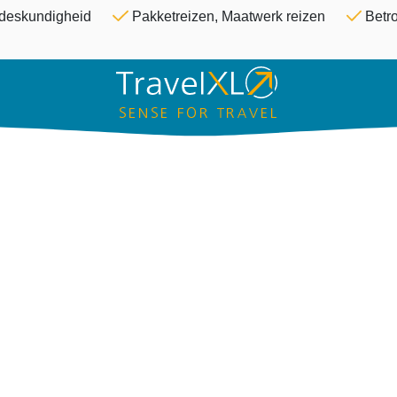
Overslaan en naar de inhoud ga
& deskundigheid
Pakketreizen, Maatwerk reizen
Betro