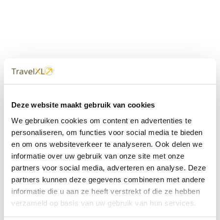
Uw
TravelXL
Reisbureau is altijd
Deze website maakt gebruik van cookies
dichtbij
We gebruiken cookies om content en advertenties te
Met 60+ verkooppunten in Nederland en België staan wij
personaliseren, om functies voor social media te bieden
met onze XL Travelcenters, mobiele reisadviseurs van
en om ons websiteverkeer te analyseren. Ook delen we
TravelXL@Home en deze website altijd voor uw vakantie
klaar.
informatie over uw gebruik van onze site met onze
partners voor social media, adverteren en analyse. Deze
• Ontzorgen van A-Z • Onafhankelijk advies • Maatwerk •
partners kunnen deze gegevens combineren met andere
Bespaar tijd en stress
informatie die u aan ze heeft verstrekt of die ze hebben
verzameld op basis van uw gebruik van hun services.
TravelXL
reisbureau's