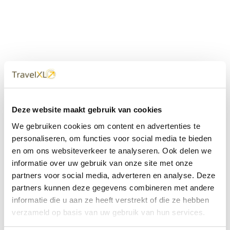
Uw
TravelXL
Reisbureau is altijd
Deze website maakt gebruik van cookies
dichtbij
We gebruiken cookies om content en advertenties te
Met 60+ verkooppunten in Nederland en België staan wij
personaliseren, om functies voor social media te bieden
met onze XL Travelcenters, mobiele reisadviseurs van
en om ons websiteverkeer te analyseren. Ook delen we
TravelXL@Home en deze website altijd voor uw vakantie
klaar.
informatie over uw gebruik van onze site met onze
partners voor social media, adverteren en analyse. Deze
• Ontzorgen van A-Z • Onafhankelijk advies • Maatwerk •
partners kunnen deze gegevens combineren met andere
Bespaar tijd en stress
informatie die u aan ze heeft verstrekt of die ze hebben
verzameld op basis van uw gebruik van hun services.
TravelXL
reisbureau's