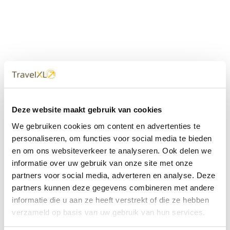
Uw
TravelXL
Reisbureau is altijd
Deze website maakt gebruik van cookies
dichtbij
We gebruiken cookies om content en advertenties te
Met 60+ verkooppunten in Nederland en België staan wij
personaliseren, om functies voor social media te bieden
met onze XL Travelcenters, mobiele reisadviseurs van
en om ons websiteverkeer te analyseren. Ook delen we
TravelXL@Home en deze website altijd voor uw vakantie
klaar.
informatie over uw gebruik van onze site met onze
partners voor social media, adverteren en analyse. Deze
• Ontzorgen van A-Z • Onafhankelijk advies • Maatwerk •
partners kunnen deze gegevens combineren met andere
Bespaar tijd en stress
informatie die u aan ze heeft verstrekt of die ze hebben
verzameld op basis van uw gebruik van hun services.
TravelXL
reisbureau's