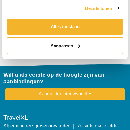
Details tonen
Kies uw dichtsbijzijnde reisbureau
TravelXL
mobiele adviseurs
Alles toestaan
Kies uw reisadviseur
Aanpassen
Wilt u als eerste op de hoogte zijn van
aanbiedingen?
Newsletter
Aanmelden nieuwsbrief
TravelXL
Algemene reizigersvoorwaarden
Reisinformatie folder