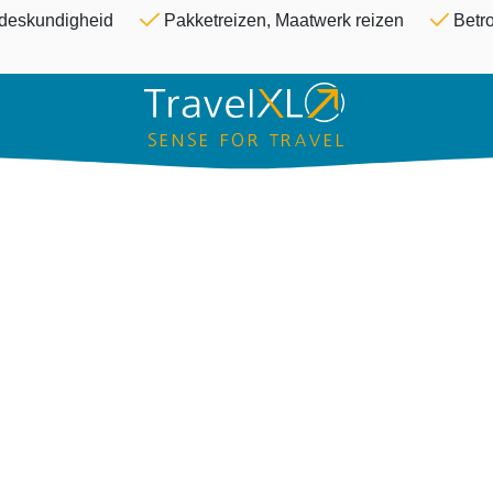
Overslaan en naar de inhoud ga
& deskundigheid
Pakketreizen, Maatwerk reizen
Betro