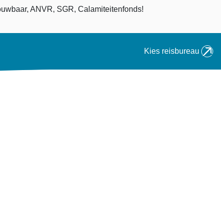
an
uwbaar, ANVR, SGR, Calamiteitenfonds!
Kies reisbureau