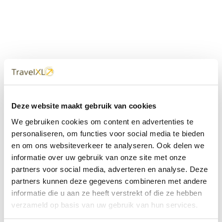
Uw
TravelXL
Reisbureau is altijd
Deze website maakt gebruik van cookies
dichtbij
We gebruiken cookies om content en advertenties te
Met 60+ verkooppunten in Nederland en België staan wij
personaliseren, om functies voor social media te bieden
met onze XL Travelcenters, mobiele reisadviseurs van
en om ons websiteverkeer te analyseren. Ook delen we
TravelXL@Home en deze website altijd voor uw vakantie
klaar.
informatie over uw gebruik van onze site met onze
partners voor social media, adverteren en analyse. Deze
• Ontzorgen van A-Z • Onafhankelijk advies • Maatwerk •
partners kunnen deze gegevens combineren met andere
Bespaar tijd en stress
informatie die u aan ze heeft verstrekt of die ze hebben
verzameld op basis van uw gebruik van hun services.
TravelXL
reisbureau's