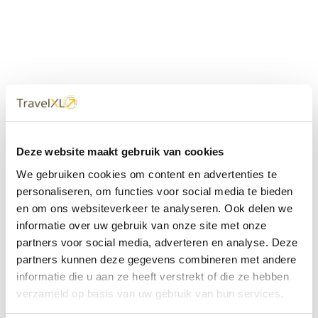
Uw
TravelXL
Reisbureau is altijd
Deze website maakt gebruik van cookies
dichtbij
We gebruiken cookies om content en advertenties te
Met 60+ verkooppunten in Nederland en België staan wij
personaliseren, om functies voor social media te bieden
met onze XL Travelcenters, mobiele reisadviseurs van
en om ons websiteverkeer te analyseren. Ook delen we
TravelXL@Home en deze website altijd voor uw vakantie
klaar.
informatie over uw gebruik van onze site met onze
partners voor social media, adverteren en analyse. Deze
• Ontzorgen van A-Z • Onafhankelijk advies • Maatwerk •
partners kunnen deze gegevens combineren met andere
Bespaar tijd en stress
informatie die u aan ze heeft verstrekt of die ze hebben
verzameld op basis van uw gebruik van hun services.
TravelXL
reisbureau's