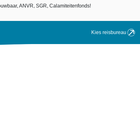
an
uwbaar, ANVR, SGR, Calamiteitenfonds!
Kies reisbureau