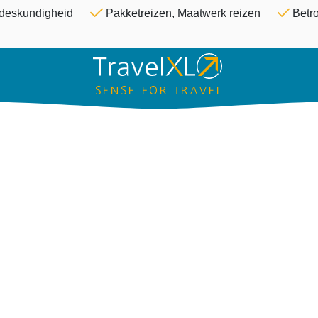
Overslaan en naar de inhoud ga
& deskundigheid
Pakketreizen, Maatwerk reizen
Betro