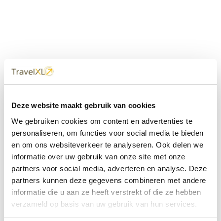
Uw
TravelXL
Reisbureau is altijd
Deze website maakt gebruik van cookies
dichtbij
We gebruiken cookies om content en advertenties te
Met 60+ verkooppunten in Nederland en België staan wij
personaliseren, om functies voor social media te bieden
met onze XL Travelcenters, mobiele reisadviseurs van
en om ons websiteverkeer te analyseren. Ook delen we
TravelXL@Home en deze website altijd voor uw vakantie
klaar.
informatie over uw gebruik van onze site met onze
partners voor social media, adverteren en analyse. Deze
• Ontzorgen van A-Z • Onafhankelijk advies • Maatwerk •
partners kunnen deze gegevens combineren met andere
Bespaar tijd en stress
informatie die u aan ze heeft verstrekt of die ze hebben
verzameld op basis van uw gebruik van hun services.
TravelXL
reisbureau's