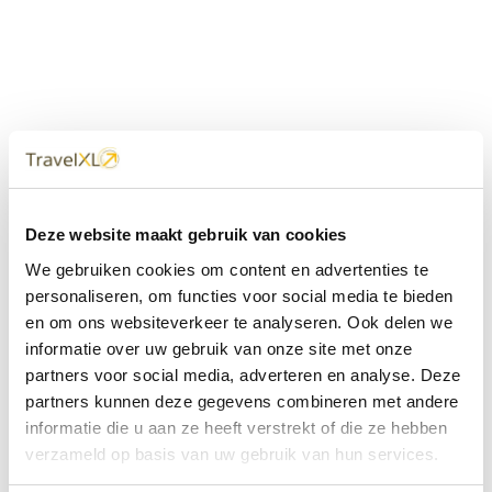
Uw
TravelXL
Reisbureau is altijd
Deze website maakt gebruik van cookies
dichtbij
We gebruiken cookies om content en advertenties te
Met 60+ verkooppunten in Nederland en België staan wij
personaliseren, om functies voor social media te bieden
met onze XL Travelcenters, mobiele reisadviseurs van
en om ons websiteverkeer te analyseren. Ook delen we
TravelXL@Home en deze website altijd voor uw vakantie
klaar.
informatie over uw gebruik van onze site met onze
partners voor social media, adverteren en analyse. Deze
• Ontzorgen van A-Z • Onafhankelijk advies • Maatwerk •
partners kunnen deze gegevens combineren met andere
Bespaar tijd en stress
informatie die u aan ze heeft verstrekt of die ze hebben
verzameld op basis van uw gebruik van hun services.
TravelXL
reisbureau's