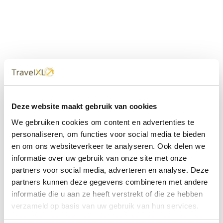
Uw
TravelXL
Reisbureau is altijd
Deze website maakt gebruik van cookies
dichtbij
We gebruiken cookies om content en advertenties te
Met 60+ verkooppunten in Nederland en België staan wij
personaliseren, om functies voor social media te bieden
met onze XL Travelcenters, mobiele reisadviseurs van
en om ons websiteverkeer te analyseren. Ook delen we
TravelXL@Home en deze website altijd voor uw vakantie
klaar.
informatie over uw gebruik van onze site met onze
partners voor social media, adverteren en analyse. Deze
• Ontzorgen van A-Z • Onafhankelijk advies • Maatwerk •
partners kunnen deze gegevens combineren met andere
Bespaar tijd en stress
informatie die u aan ze heeft verstrekt of die ze hebben
verzameld op basis van uw gebruik van hun services.
TravelXL
reisbureau's