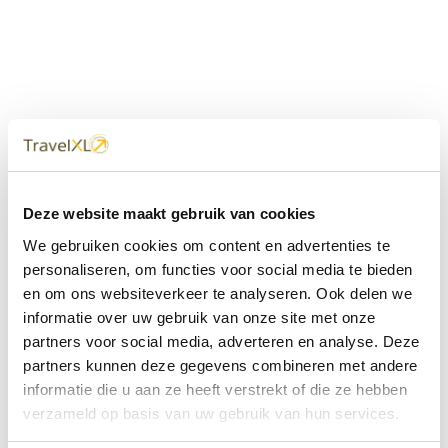
Uw
TravelXL
Reisbureau is altijd
Deze website maakt gebruik van cookies
dichtbij
We gebruiken cookies om content en advertenties te
Met 60+ verkooppunten in Nederland en België staan wij
personaliseren, om functies voor social media te bieden
met onze XL Travelcenters, mobiele reisadviseurs van
en om ons websiteverkeer te analyseren. Ook delen we
TravelXL@Home en deze website altijd voor uw vakantie
klaar.
informatie over uw gebruik van onze site met onze
partners voor social media, adverteren en analyse. Deze
• Ontzorgen van A-Z • Onafhankelijk advies • Maatwerk •
partners kunnen deze gegevens combineren met andere
Bespaar tijd en stress
informatie die u aan ze heeft verstrekt of die ze hebben
verzameld op basis van uw gebruik van hun services.
TravelXL
reisbureau's