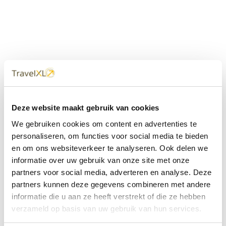
Uw
TravelXL
Reisbureau is altijd
Deze website maakt gebruik van cookies
dichtbij
We gebruiken cookies om content en advertenties te
Met 60+ verkooppunten in Nederland en België staan wij
personaliseren, om functies voor social media te bieden
met onze XL Travelcenters, mobiele reisadviseurs van
en om ons websiteverkeer te analyseren. Ook delen we
TravelXL@Home en deze website altijd voor uw vakantie
klaar.
informatie over uw gebruik van onze site met onze
partners voor social media, adverteren en analyse. Deze
• Ontzorgen van A-Z • Onafhankelijk advies • Maatwerk •
partners kunnen deze gegevens combineren met andere
Bespaar tijd en stress
informatie die u aan ze heeft verstrekt of die ze hebben
verzameld op basis van uw gebruik van hun services.
TravelXL
reisbureau's