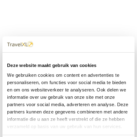
Uw
TravelXL
Reisbureau is altijd
Deze website maakt gebruik van cookies
dichtbij
We gebruiken cookies om content en advertenties te
Met 60+ verkooppunten in Nederland en België staan wij
personaliseren, om functies voor social media te bieden
met onze XL Travelcenters, mobiele reisadviseurs van
en om ons websiteverkeer te analyseren. Ook delen we
TravelXL@Home en deze website altijd voor uw vakantie
klaar.
informatie over uw gebruik van onze site met onze
partners voor social media, adverteren en analyse. Deze
• Ontzorgen van A-Z • Onafhankelijk advies • Maatwerk •
partners kunnen deze gegevens combineren met andere
Bespaar tijd en stress
informatie die u aan ze heeft verstrekt of die ze hebben
verzameld op basis van uw gebruik van hun services.
TravelXL
reisbureau's