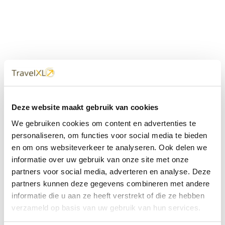
Uw
TravelXL
Reisbureau is altijd
Deze website maakt gebruik van cookies
dichtbij
We gebruiken cookies om content en advertenties te
Met 60+ verkooppunten in Nederland en België staan wij
personaliseren, om functies voor social media te bieden
met onze XL Travelcenters, mobiele reisadviseurs van
en om ons websiteverkeer te analyseren. Ook delen we
TravelXL@Home en deze website altijd voor uw vakantie
klaar.
informatie over uw gebruik van onze site met onze
partners voor social media, adverteren en analyse. Deze
• Ontzorgen van A-Z • Onafhankelijk advies • Maatwerk •
partners kunnen deze gegevens combineren met andere
Bespaar tijd en stress
informatie die u aan ze heeft verstrekt of die ze hebben
verzameld op basis van uw gebruik van hun services.
TravelXL
reisbureau's