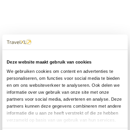
Uw
TravelXL
Reisbureau is altijd
Deze website maakt gebruik van cookies
dichtbij
We gebruiken cookies om content en advertenties te
Met 60+ verkooppunten in Nederland en België staan wij
personaliseren, om functies voor social media te bieden
met onze XL Travelcenters, mobiele reisadviseurs van
en om ons websiteverkeer te analyseren. Ook delen we
TravelXL@Home en deze website altijd voor uw vakantie
klaar.
informatie over uw gebruik van onze site met onze
partners voor social media, adverteren en analyse. Deze
• Ontzorgen van A-Z • Onafhankelijk advies • Maatwerk •
partners kunnen deze gegevens combineren met andere
Bespaar tijd en stress
informatie die u aan ze heeft verstrekt of die ze hebben
verzameld op basis van uw gebruik van hun services.
TravelXL
reisbureau's