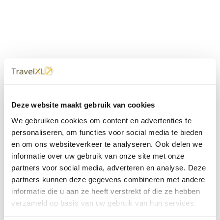
Uw
TravelXL
Reisbureau is altijd
Deze website maakt gebruik van cookies
dichtbij
We gebruiken cookies om content en advertenties te
Met 60+ verkooppunten in Nederland en België staan wij
personaliseren, om functies voor social media te bieden
met onze XL Travelcenters, mobiele reisadviseurs van
en om ons websiteverkeer te analyseren. Ook delen we
TravelXL@Home en deze website altijd voor uw vakantie
klaar.
informatie over uw gebruik van onze site met onze
partners voor social media, adverteren en analyse. Deze
• Ontzorgen van A-Z • Onafhankelijk advies • Maatwerk •
partners kunnen deze gegevens combineren met andere
Bespaar tijd en stress
informatie die u aan ze heeft verstrekt of die ze hebben
verzameld op basis van uw gebruik van hun services.
TravelXL
reisbureau's