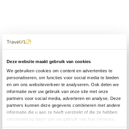
Uw
TravelXL
Reisbureau is altijd
Deze website maakt gebruik van cookies
dichtbij
We gebruiken cookies om content en advertenties te
Met 60+ verkooppunten in Nederland en België staan wij
personaliseren, om functies voor social media te bieden
met onze XL Travelcenters, mobiele reisadviseurs van
en om ons websiteverkeer te analyseren. Ook delen we
TravelXL@Home en deze website altijd voor uw vakantie
klaar.
informatie over uw gebruik van onze site met onze
partners voor social media, adverteren en analyse. Deze
• Ontzorgen van A-Z • Onafhankelijk advies • Maatwerk •
partners kunnen deze gegevens combineren met andere
Bespaar tijd en stress
informatie die u aan ze heeft verstrekt of die ze hebben
verzameld op basis van uw gebruik van hun services.
TravelXL
reisbureau's