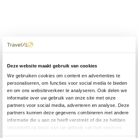
Uw
TravelXL
Reisbureau is altijd
Deze website maakt gebruik van cookies
dichtbij
We gebruiken cookies om content en advertenties te
Met 60+ verkooppunten in Nederland en België staan wij
personaliseren, om functies voor social media te bieden
met onze XL Travelcenters, mobiele reisadviseurs van
en om ons websiteverkeer te analyseren. Ook delen we
TravelXL@Home en deze website altijd voor uw vakantie
klaar.
informatie over uw gebruik van onze site met onze
partners voor social media, adverteren en analyse. Deze
• Ontzorgen van A-Z • Onafhankelijk advies • Maatwerk •
partners kunnen deze gegevens combineren met andere
Bespaar tijd en stress
informatie die u aan ze heeft verstrekt of die ze hebben
verzameld op basis van uw gebruik van hun services.
TravelXL
reisbureau's