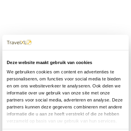
Uw
TravelXL
Reisbureau is altijd
Deze website maakt gebruik van cookies
dichtbij
We gebruiken cookies om content en advertenties te
Met 60+ verkooppunten in Nederland en België staan wij
personaliseren, om functies voor social media te bieden
met onze XL Travelcenters, mobiele reisadviseurs van
en om ons websiteverkeer te analyseren. Ook delen we
TravelXL@Home en deze website altijd voor uw vakantie
klaar.
informatie over uw gebruik van onze site met onze
partners voor social media, adverteren en analyse. Deze
• Ontzorgen van A-Z • Onafhankelijk advies • Maatwerk •
partners kunnen deze gegevens combineren met andere
Bespaar tijd en stress
informatie die u aan ze heeft verstrekt of die ze hebben
verzameld op basis van uw gebruik van hun services.
TravelXL
reisbureau's