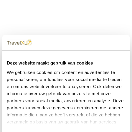
Uw
TravelXL
Reisbureau is altijd
Deze website maakt gebruik van cookies
dichtbij
We gebruiken cookies om content en advertenties te
Met 60+ verkooppunten in Nederland en België staan wij
personaliseren, om functies voor social media te bieden
met onze XL Travelcenters, mobiele reisadviseurs van
en om ons websiteverkeer te analyseren. Ook delen we
TravelXL@Home en deze website altijd voor uw vakantie
klaar.
informatie over uw gebruik van onze site met onze
partners voor social media, adverteren en analyse. Deze
• Ontzorgen van A-Z • Onafhankelijk advies • Maatwerk •
partners kunnen deze gegevens combineren met andere
Bespaar tijd en stress
informatie die u aan ze heeft verstrekt of die ze hebben
verzameld op basis van uw gebruik van hun services.
TravelXL
reisbureau's