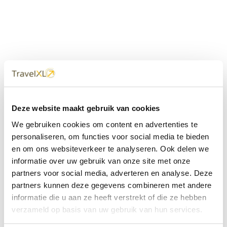
Uw
TravelXL
Reisbureau is altijd
Deze website maakt gebruik van cookies
dichtbij
We gebruiken cookies om content en advertenties te
Met 60+ verkooppunten in Nederland en België staan wij
personaliseren, om functies voor social media te bieden
met onze XL Travelcenters, mobiele reisadviseurs van
en om ons websiteverkeer te analyseren. Ook delen we
TravelXL@Home en deze website altijd voor uw vakantie
klaar.
informatie over uw gebruik van onze site met onze
partners voor social media, adverteren en analyse. Deze
• Ontzorgen van A-Z • Onafhankelijk advies • Maatwerk •
partners kunnen deze gegevens combineren met andere
Bespaar tijd en stress
informatie die u aan ze heeft verstrekt of die ze hebben
verzameld op basis van uw gebruik van hun services.
TravelXL
reisbureau's