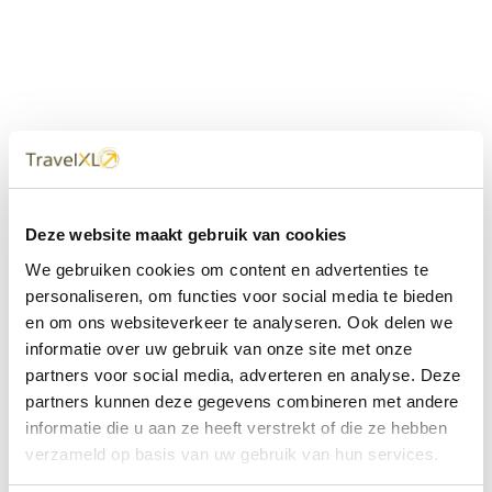
Uw
TravelXL
Reisbureau is altijd
Deze website maakt gebruik van cookies
dichtbij
We gebruiken cookies om content en advertenties te
Met 60+ verkooppunten in Nederland en België staan wij
personaliseren, om functies voor social media te bieden
met onze XL Travelcenters, mobiele reisadviseurs van
en om ons websiteverkeer te analyseren. Ook delen we
TravelXL@Home en deze website altijd voor uw vakantie
klaar.
informatie over uw gebruik van onze site met onze
partners voor social media, adverteren en analyse. Deze
• Ontzorgen van A-Z • Onafhankelijk advies • Maatwerk •
partners kunnen deze gegevens combineren met andere
Bespaar tijd en stress
informatie die u aan ze heeft verstrekt of die ze hebben
verzameld op basis van uw gebruik van hun services.
TravelXL
reisbureau's