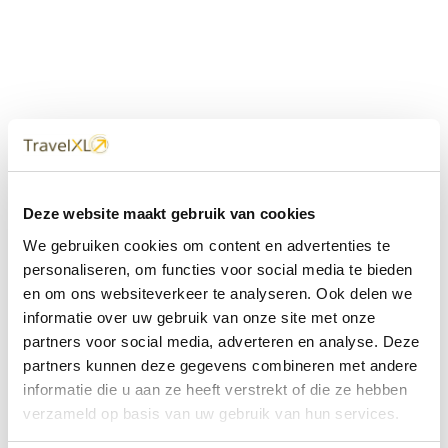
Uw
TravelXL
Reisbureau is altijd
Deze website maakt gebruik van cookies
dichtbij
We gebruiken cookies om content en advertenties te
Met 60+ verkooppunten in Nederland en België staan wij
personaliseren, om functies voor social media te bieden
met onze XL Travelcenters, mobiele reisadviseurs van
en om ons websiteverkeer te analyseren. Ook delen we
TravelXL@Home en deze website altijd voor uw vakantie
klaar.
informatie over uw gebruik van onze site met onze
partners voor social media, adverteren en analyse. Deze
• Ontzorgen van A-Z • Onafhankelijk advies • Maatwerk •
partners kunnen deze gegevens combineren met andere
Bespaar tijd en stress
informatie die u aan ze heeft verstrekt of die ze hebben
verzameld op basis van uw gebruik van hun services.
TravelXL
reisbureau's