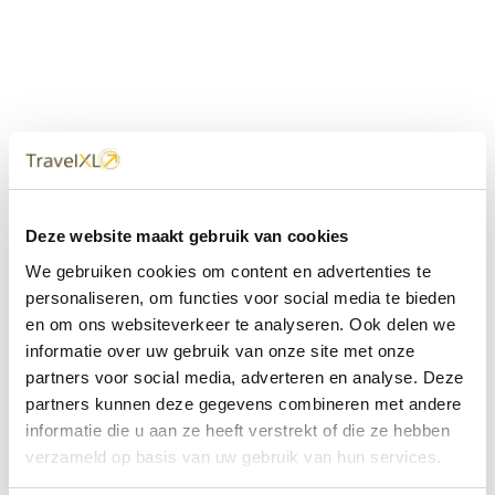
Uw
TravelXL
Reisbureau is altijd
Deze website maakt gebruik van cookies
dichtbij
We gebruiken cookies om content en advertenties te
Met 60+ verkooppunten in Nederland en België staan wij
personaliseren, om functies voor social media te bieden
met onze XL Travelcenters, mobiele reisadviseurs van
en om ons websiteverkeer te analyseren. Ook delen we
TravelXL@Home en deze website altijd voor uw vakantie
klaar.
informatie over uw gebruik van onze site met onze
partners voor social media, adverteren en analyse. Deze
• Ontzorgen van A-Z • Onafhankelijk advies • Maatwerk •
partners kunnen deze gegevens combineren met andere
Bespaar tijd en stress
informatie die u aan ze heeft verstrekt of die ze hebben
verzameld op basis van uw gebruik van hun services.
TravelXL
reisbureau's