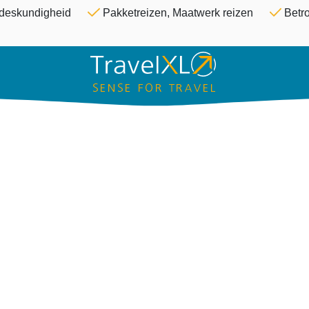
Overslaan en naar de inhoud ga
& deskundigheid
Pakketreizen, Maatwerk reizen
Betro