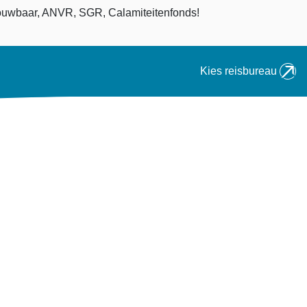
an
uwbaar, ANVR, SGR, Calamiteitenfonds!
Kies reisbureau