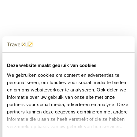
Uw
TravelXL
Reisbureau is altijd
Deze website maakt gebruik van cookies
dichtbij
We gebruiken cookies om content en advertenties te
Met 60+ verkooppunten in Nederland en België staan wij
personaliseren, om functies voor social media te bieden
met onze XL Travelcenters, mobiele reisadviseurs van
en om ons websiteverkeer te analyseren. Ook delen we
TravelXL@Home en deze website altijd voor uw vakantie
klaar.
informatie over uw gebruik van onze site met onze
partners voor social media, adverteren en analyse. Deze
• Ontzorgen van A-Z • Onafhankelijk advies • Maatwerk •
partners kunnen deze gegevens combineren met andere
Bespaar tijd en stress
informatie die u aan ze heeft verstrekt of die ze hebben
verzameld op basis van uw gebruik van hun services.
TravelXL
reisbureau's