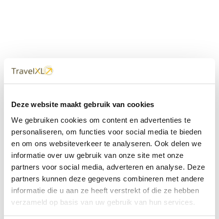
Uw
TravelXL
Reisbureau is altijd
Deze website maakt gebruik van cookies
dichtbij
We gebruiken cookies om content en advertenties te
Met 60+ verkooppunten in Nederland en België staan wij
personaliseren, om functies voor social media te bieden
met onze XL Travelcenters, mobiele reisadviseurs van
en om ons websiteverkeer te analyseren. Ook delen we
TravelXL@Home en deze website altijd voor uw vakantie
klaar.
informatie over uw gebruik van onze site met onze
partners voor social media, adverteren en analyse. Deze
• Ontzorgen van A-Z • Onafhankelijk advies • Maatwerk •
partners kunnen deze gegevens combineren met andere
Bespaar tijd en stress
informatie die u aan ze heeft verstrekt of die ze hebben
verzameld op basis van uw gebruik van hun services.
TravelXL
reisbureau's