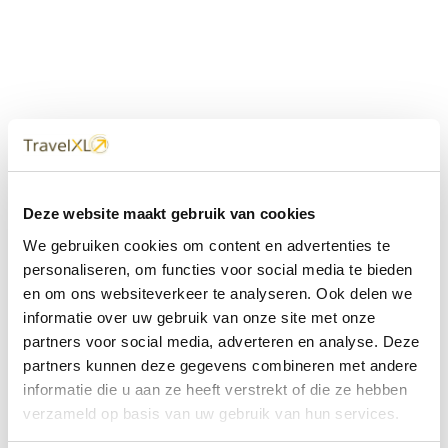
Uw
TravelXL
Reisbureau is altijd
Deze website maakt gebruik van cookies
dichtbij
We gebruiken cookies om content en advertenties te
Met 60+ verkooppunten in Nederland en België staan wij
personaliseren, om functies voor social media te bieden
met onze XL Travelcenters, mobiele reisadviseurs van
en om ons websiteverkeer te analyseren. Ook delen we
TravelXL@Home en deze website altijd voor uw vakantie
klaar.
informatie over uw gebruik van onze site met onze
partners voor social media, adverteren en analyse. Deze
• Ontzorgen van A-Z • Onafhankelijk advies • Maatwerk •
partners kunnen deze gegevens combineren met andere
Bespaar tijd en stress
informatie die u aan ze heeft verstrekt of die ze hebben
verzameld op basis van uw gebruik van hun services.
TravelXL
reisbureau's