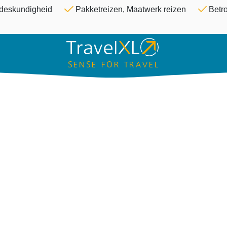
Overslaan en naar de inhoud ga
& deskundigheid
Pakketreizen, Maatwerk reizen
Betro