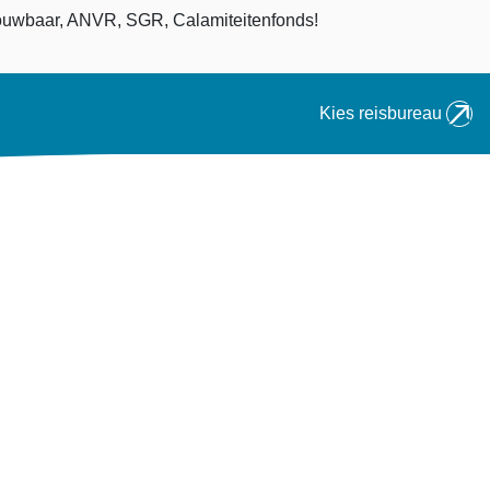
an
uwbaar, ANVR, SGR, Calamiteitenfonds!
Kies reisbureau