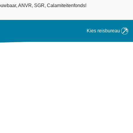
an
uwbaar, ANVR, SGR, Calamiteitenfonds!
Kies reisbureau