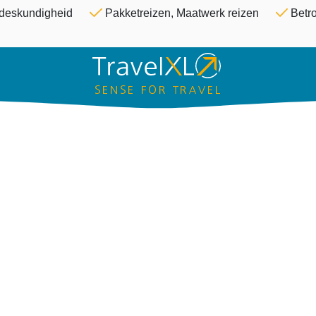
Overslaan en naar de inhoud ga
& deskundigheid
Pakketreizen, Maatwerk reizen
Betro