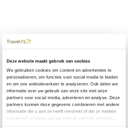
Uw
TravelXL
Reisbureau is altijd
Deze website maakt gebruik van cookies
dichtbij
We gebruiken cookies om content en advertenties te
Met 60+ verkooppunten in Nederland en België staan wij
personaliseren, om functies voor social media te bieden
met onze XL Travelcenters, mobiele reisadviseurs van
en om ons websiteverkeer te analyseren. Ook delen we
TravelXL@Home en deze website altijd voor uw vakantie
klaar.
informatie over uw gebruik van onze site met onze
partners voor social media, adverteren en analyse. Deze
• Ontzorgen van A-Z • Onafhankelijk advies • Maatwerk •
partners kunnen deze gegevens combineren met andere
Bespaar tijd en stress
informatie die u aan ze heeft verstrekt of die ze hebben
verzameld op basis van uw gebruik van hun services.
TravelXL
reisbureau's