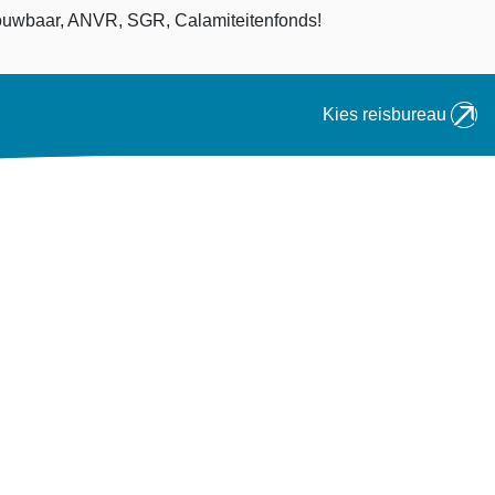
an
uwbaar, ANVR, SGR, Calamiteitenfonds!
Kies reisbureau