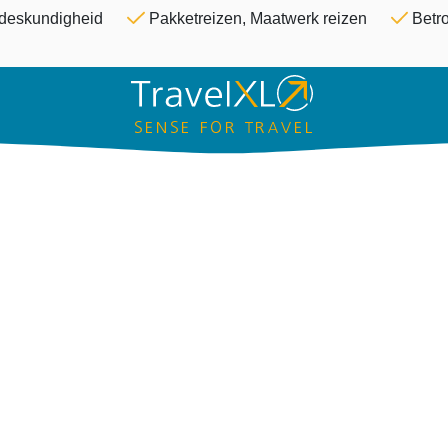
Overslaan en naar de inhoud ga
& deskundigheid
Pakketreizen, Maatwerk reizen
Betro