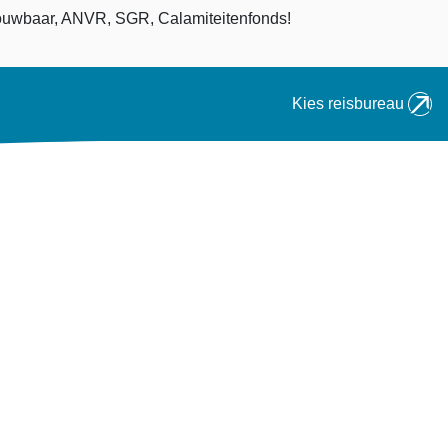
an
uwbaar, ANVR, SGR, Calamiteitenfonds!
Kies reisbureau