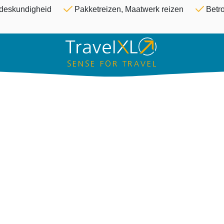
Overslaan en naar de inhoud ga
& deskundigheid
Pakketreizen, Maatwerk reizen
Betro