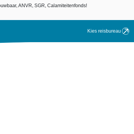
an
uwbaar, ANVR, SGR, Calamiteitenfonds!
Kies reisbureau