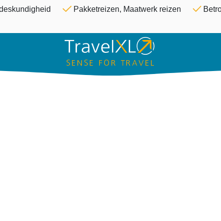
Overslaan en naar de inhoud ga
& deskundigheid
Pakketreizen, Maatwerk reizen
Betro