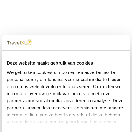
Uw
TravelXL
Reisbureau is altijd
Deze website maakt gebruik van cookies
dichtbij
We gebruiken cookies om content en advertenties te
Met 60+ verkooppunten in Nederland en België staan wij
personaliseren, om functies voor social media te bieden
met onze XL Travelcenters, mobiele reisadviseurs van
en om ons websiteverkeer te analyseren. Ook delen we
TravelXL@Home en deze website altijd voor uw vakantie
klaar.
informatie over uw gebruik van onze site met onze
partners voor social media, adverteren en analyse. Deze
• Ontzorgen van A-Z • Onafhankelijk advies • Maatwerk •
partners kunnen deze gegevens combineren met andere
Bespaar tijd en stress
informatie die u aan ze heeft verstrekt of die ze hebben
verzameld op basis van uw gebruik van hun services.
TravelXL
reisbureau's