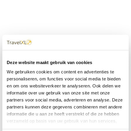
Uw
TravelXL
Reisbureau is altijd
Deze website maakt gebruik van cookies
dichtbij
We gebruiken cookies om content en advertenties te
Met 60+ verkooppunten in Nederland en België staan wij
personaliseren, om functies voor social media te bieden
met onze XL Travelcenters, mobiele reisadviseurs van
en om ons websiteverkeer te analyseren. Ook delen we
TravelXL@Home en deze website altijd voor uw vakantie
klaar.
informatie over uw gebruik van onze site met onze
partners voor social media, adverteren en analyse. Deze
• Ontzorgen van A-Z • Onafhankelijk advies • Maatwerk •
partners kunnen deze gegevens combineren met andere
Bespaar tijd en stress
informatie die u aan ze heeft verstrekt of die ze hebben
verzameld op basis van uw gebruik van hun services.
TravelXL
reisbureau's