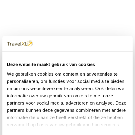
Uw
TravelXL
Reisbureau is altijd
Deze website maakt gebruik van cookies
dichtbij
We gebruiken cookies om content en advertenties te
Met 60+ verkooppunten in Nederland en België staan wij
personaliseren, om functies voor social media te bieden
met onze XL Travelcenters, mobiele reisadviseurs van
en om ons websiteverkeer te analyseren. Ook delen we
TravelXL@Home en deze website altijd voor uw vakantie
klaar.
informatie over uw gebruik van onze site met onze
partners voor social media, adverteren en analyse. Deze
• Ontzorgen van A-Z • Onafhankelijk advies • Maatwerk •
partners kunnen deze gegevens combineren met andere
Bespaar tijd en stress
informatie die u aan ze heeft verstrekt of die ze hebben
verzameld op basis van uw gebruik van hun services.
TravelXL
reisbureau's