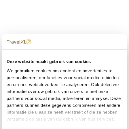
Uw
TravelXL
Reisbureau is altijd
Deze website maakt gebruik van cookies
dichtbij
We gebruiken cookies om content en advertenties te
Met 60+ verkooppunten in Nederland en België staan wij
personaliseren, om functies voor social media te bieden
met onze XL Travelcenters, mobiele reisadviseurs van
en om ons websiteverkeer te analyseren. Ook delen we
TravelXL@Home en deze website altijd voor uw vakantie
klaar.
informatie over uw gebruik van onze site met onze
partners voor social media, adverteren en analyse. Deze
• Ontzorgen van A-Z • Onafhankelijk advies • Maatwerk •
partners kunnen deze gegevens combineren met andere
Bespaar tijd en stress
informatie die u aan ze heeft verstrekt of die ze hebben
verzameld op basis van uw gebruik van hun services.
TravelXL
reisbureau's