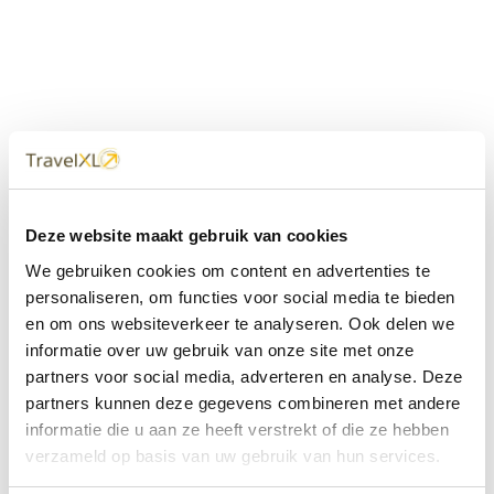
Uw
TravelXL
Reisbureau is altijd
Deze website maakt gebruik van cookies
dichtbij
We gebruiken cookies om content en advertenties te
Met 60+ verkooppunten in Nederland en België staan wij
personaliseren, om functies voor social media te bieden
met onze XL Travelcenters, mobiele reisadviseurs van
en om ons websiteverkeer te analyseren. Ook delen we
TravelXL@Home en deze website altijd voor uw vakantie
klaar.
informatie over uw gebruik van onze site met onze
partners voor social media, adverteren en analyse. Deze
• Ontzorgen van A-Z • Onafhankelijk advies • Maatwerk •
partners kunnen deze gegevens combineren met andere
Bespaar tijd en stress
informatie die u aan ze heeft verstrekt of die ze hebben
verzameld op basis van uw gebruik van hun services.
TravelXL
reisbureau's