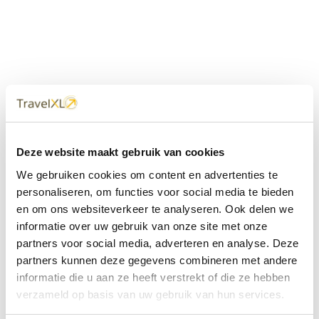
Uw
TravelXL
Reisbureau is altijd
Deze website maakt gebruik van cookies
dichtbij
We gebruiken cookies om content en advertenties te
Met 60+ verkooppunten in Nederland en België staan wij
personaliseren, om functies voor social media te bieden
met onze XL Travelcenters, mobiele reisadviseurs van
en om ons websiteverkeer te analyseren. Ook delen we
TravelXL@Home en deze website altijd voor uw vakantie
klaar.
informatie over uw gebruik van onze site met onze
partners voor social media, adverteren en analyse. Deze
• Ontzorgen van A-Z • Onafhankelijk advies • Maatwerk •
partners kunnen deze gegevens combineren met andere
Bespaar tijd en stress
informatie die u aan ze heeft verstrekt of die ze hebben
verzameld op basis van uw gebruik van hun services.
TravelXL
reisbureau's