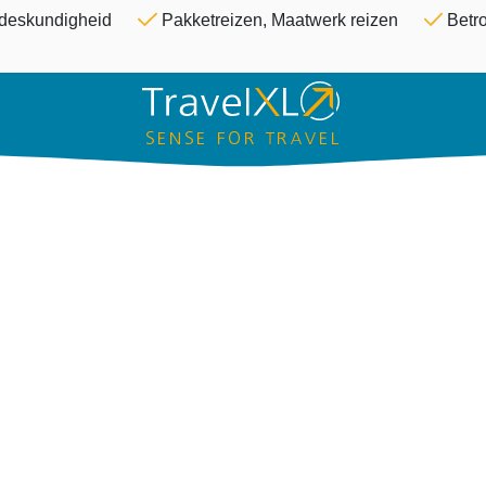
Overslaan en naar de inhoud ga
& deskundigheid
Pakketreizen, Maatwerk reizen
Betro