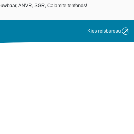
an
uwbaar, ANVR, SGR, Calamiteitenfonds!
Kies reisbureau