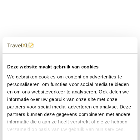
Uw
TravelXL
Reisbureau is altijd
Deze website maakt gebruik van cookies
dichtbij
We gebruiken cookies om content en advertenties te
Met 60+ verkooppunten in Nederland en België staan wij
personaliseren, om functies voor social media te bieden
met onze XL Travelcenters, mobiele reisadviseurs van
en om ons websiteverkeer te analyseren. Ook delen we
TravelXL@Home en deze website altijd voor uw vakantie
klaar.
informatie over uw gebruik van onze site met onze
partners voor social media, adverteren en analyse. Deze
• Ontzorgen van A-Z • Onafhankelijk advies • Maatwerk •
partners kunnen deze gegevens combineren met andere
Bespaar tijd en stress
informatie die u aan ze heeft verstrekt of die ze hebben
verzameld op basis van uw gebruik van hun services.
TravelXL
reisbureau's