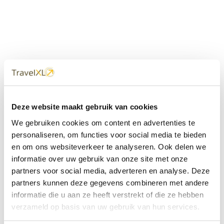
Uw
TravelXL
Reisbureau is altijd
Deze website maakt gebruik van cookies
dichtbij
We gebruiken cookies om content en advertenties te
Met 60+ verkooppunten in Nederland en België staan wij
personaliseren, om functies voor social media te bieden
met onze XL Travelcenters, mobiele reisadviseurs van
en om ons websiteverkeer te analyseren. Ook delen we
TravelXL@Home en deze website altijd voor uw vakantie
klaar.
informatie over uw gebruik van onze site met onze
partners voor social media, adverteren en analyse. Deze
• Ontzorgen van A-Z • Onafhankelijk advies • Maatwerk •
partners kunnen deze gegevens combineren met andere
Bespaar tijd en stress
informatie die u aan ze heeft verstrekt of die ze hebben
verzameld op basis van uw gebruik van hun services.
TravelXL
reisbureau's