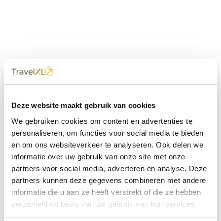
Uw
TravelXL
Reisbureau is altijd
Deze website maakt gebruik van cookies
dichtbij
We gebruiken cookies om content en advertenties te
Met 60+ verkooppunten in Nederland en België staan wij
personaliseren, om functies voor social media te bieden
met onze XL Travelcenters, mobiele reisadviseurs van
en om ons websiteverkeer te analyseren. Ook delen we
TravelXL@Home en deze website altijd voor uw vakantie
klaar.
informatie over uw gebruik van onze site met onze
partners voor social media, adverteren en analyse. Deze
• Ontzorgen van A-Z • Onafhankelijk advies • Maatwerk •
partners kunnen deze gegevens combineren met andere
Bespaar tijd en stress
informatie die u aan ze heeft verstrekt of die ze hebben
verzameld op basis van uw gebruik van hun services.
TravelXL
reisbureau's