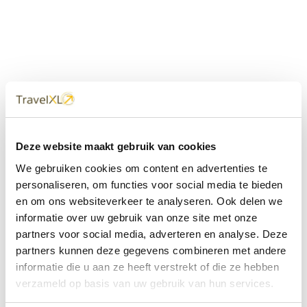
Uw
TravelXL
Reisbureau is altijd
Deze website maakt gebruik van cookies
dichtbij
We gebruiken cookies om content en advertenties te
Met 60+ verkooppunten in Nederland en België staan wij
personaliseren, om functies voor social media te bieden
met onze XL Travelcenters, mobiele reisadviseurs van
en om ons websiteverkeer te analyseren. Ook delen we
TravelXL@Home en deze website altijd voor uw vakantie
klaar.
informatie over uw gebruik van onze site met onze
partners voor social media, adverteren en analyse. Deze
• Ontzorgen van A-Z • Onafhankelijk advies • Maatwerk •
partners kunnen deze gegevens combineren met andere
Bespaar tijd en stress
informatie die u aan ze heeft verstrekt of die ze hebben
verzameld op basis van uw gebruik van hun services.
TravelXL
reisbureau's