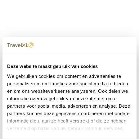
Uw
TravelXL
Reisbureau is altijd
Deze website maakt gebruik van cookies
dichtbij
We gebruiken cookies om content en advertenties te
Met 60+ verkooppunten in Nederland en België staan wij
personaliseren, om functies voor social media te bieden
met onze XL Travelcenters, mobiele reisadviseurs van
en om ons websiteverkeer te analyseren. Ook delen we
TravelXL@Home en deze website altijd voor uw vakantie
klaar.
informatie over uw gebruik van onze site met onze
partners voor social media, adverteren en analyse. Deze
• Ontzorgen van A-Z • Onafhankelijk advies • Maatwerk •
partners kunnen deze gegevens combineren met andere
Bespaar tijd en stress
informatie die u aan ze heeft verstrekt of die ze hebben
verzameld op basis van uw gebruik van hun services.
TravelXL
reisbureau's