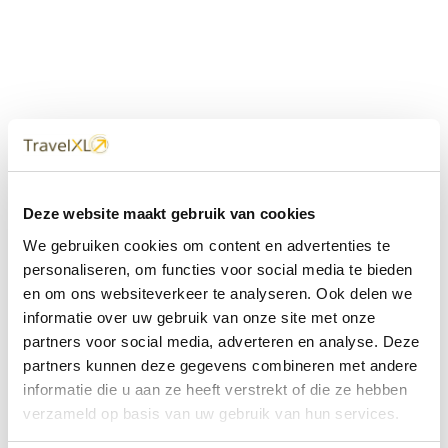
Uw
TravelXL
Reisbureau is altijd
Deze website maakt gebruik van cookies
dichtbij
We gebruiken cookies om content en advertenties te
Met 60+ verkooppunten in Nederland en België staan wij
personaliseren, om functies voor social media te bieden
met onze XL Travelcenters, mobiele reisadviseurs van
en om ons websiteverkeer te analyseren. Ook delen we
TravelXL@Home en deze website altijd voor uw vakantie
klaar.
informatie over uw gebruik van onze site met onze
partners voor social media, adverteren en analyse. Deze
• Ontzorgen van A-Z • Onafhankelijk advies • Maatwerk •
partners kunnen deze gegevens combineren met andere
Bespaar tijd en stress
informatie die u aan ze heeft verstrekt of die ze hebben
verzameld op basis van uw gebruik van hun services.
TravelXL
reisbureau's