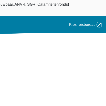
an
uwbaar, ANVR, SGR, Calamiteitenfonds!
Kies reisbureau