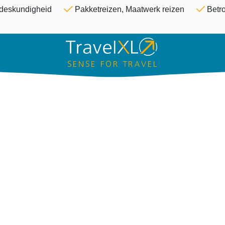
Overslaan en naar de inhoud ga
& deskundigheid
Pakketreizen, Maatwerk reizen
Betro